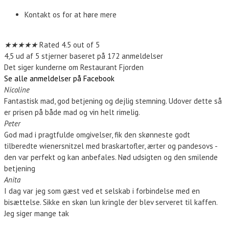
Kontakt os for at høre mere
Kontakt os
★
★
★
★
★
Rated 4.5 out of 5
4,5 ud af 5 stjerner baseret på 172 anmeldelser
Det siger kunderne om Restaurant Fjorden
Se alle anmeldelser på Facebook
Nicoline
Fantastisk mad, god betjening og dejlig stemning. Udover dette så
er prisen på både mad og vin helt rimelig.
Peter
God mad i pragtfulde omgivelser, fik den skønneste godt
tilberedte wienersnitzel med braskartofler, ærter og pandesovs -
den var perfekt og kan anbefales. Nød udsigten og den smilende
betjening
Anita
I dag var jeg som gæst ved et selskab i forbindelse med en
bisættelse. Sikke en skøn lun kringle der blev serveret til kaffen.
Jeg siger mange tak