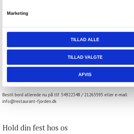
Marketing
«
Stegt flæsk ad libitum
Fiske Tapas – Ud af Huset
»
Stegt flæsk ad libitum
TILLAD ALLE
179,- kr. per person.
TILLAD VALGTE
Stegt flæsk med hvide kartofler
Persillesovs og hjemmesyntede rødbeder
AFVIS
Hver torsdag fra kl. 17.00
Bestil bord allerede nu på tlf. 54922348 / 21263595 eller e-mail:
info@restaurant-fjorden.dk
Kontakt os
Hold din fest hos os