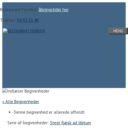
Hop
Restaurant Fjordens
åbningstider her
til
indhold
Telefon:
54 92 23 48
MENU
« Alle Begivenheder
Denne begivenhed er allerede afholdt.
Serie af begivenheder:
Stegt flæsk ad libitum