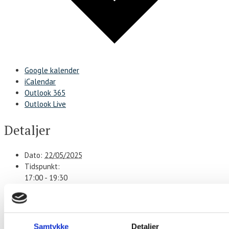
Google kalender
iCalendar
Outlook 365
Outlook Live
Detaljer
Dato:
22/05/2025
Tidspunkt:
17:00 - 19:30
Serie:
Stegt flæsk ad libitum
Sted
Samtykke
Detaljer