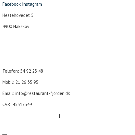
Facebook
Instagram
Hestehovedet 5
4900 Nakskov
Åbningstider
Telefon: 54 92 23 48
Mobil: 21 26 35 95
Email: info@restaurant-fjorden.dk
CVR: 45517349
Cookie- og persondatapolitik
|
Forretningsbetingelser