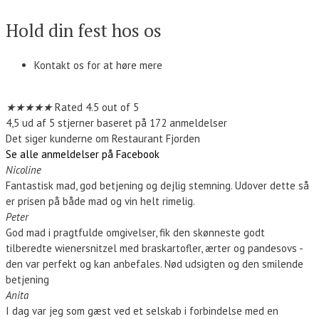
Hold din fest hos os
Kontakt os for at høre mere
Kontakt os
★
★
★
★
★
Rated 4.5 out of 5
4,5 ud af 5 stjerner baseret på 172 anmeldelser
Det siger kunderne om Restaurant Fjorden
Se alle anmeldelser på Facebook
Nicoline
Fantastisk mad, god betjening og dejlig stemning. Udover dette så
er prisen på både mad og vin helt rimelig.
Peter
God mad i pragtfulde omgivelser, fik den skønneste godt
tilberedte wienersnitzel med braskartofler, ærter og pandesovs -
den var perfekt og kan anbefales. Nød udsigten og den smilende
betjening
Anita
I dag var jeg som gæst ved et selskab i forbindelse med en