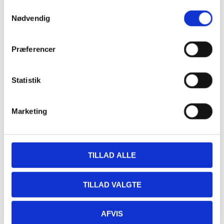
Fiske Tapas – Ud af Huset
Samtykkevalg
Nødvendig
Sted
Præferencer
Restaurant Fjorden
Hestehovedet 5
Nakskov
,
4900
+ Google Maps
Statistik
Marketing
TILLAD ALLE
TILLAD VALGTE
AFVIS