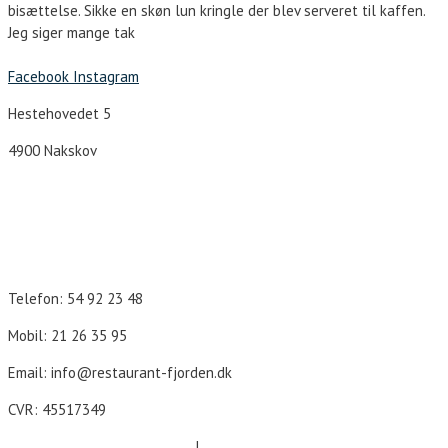
bisættelse. Sikke en skøn lun kringle der blev serveret til kaffen.
Jeg siger mange tak
Facebook
Instagram
Hestehovedet 5
4900 Nakskov
Åbningstider
Telefon: 54 92 23 48
Mobil: 21 26 35 95
Email: info@restaurant-fjorden.dk
CVR: 45517349
Cookie- og persondatapolitik
|
Forretningsbetingelser