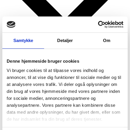
Samtykke
Detaljer
Om
Google kalender
Denne hjemmeside bruger cookies
iCalendar
Vi bruger cookies til at tilpasse vores indhold og
Outlook 365
annoncer, til at vise dig funktioner til sociale medier og til
Outlook Live
at analysere vores trafik. Vi deler også oplysninger om
Detaljer
din brug af vores hjemmeside med vores partnere inden
for sociale medier, annonceringspartnere og
analysepartnere. Vores partnere kan kombinere disse
Dato:
23/05/2025
data med andre oplysninger, du har givet dem, eller som
Tidspunkt:
de har indsamlet fra din brug af deres tjenester.
16:00 - 16:30
Serie: