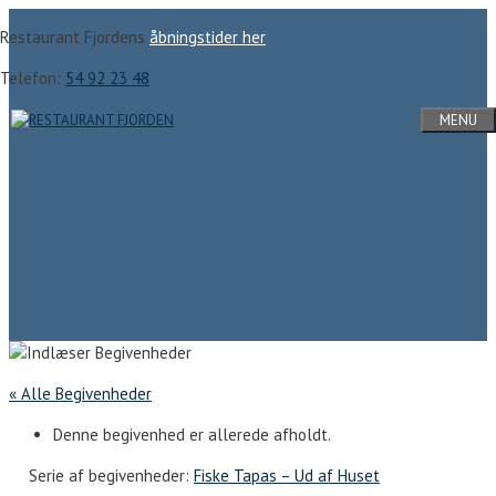
Hop
Restaurant Fjordens
åbningstider her
til
indhold
Telefon:
54 92 23 48
MENU
« Alle Begivenheder
Denne begivenhed er allerede afholdt.
Serie af begivenheder:
Fiske Tapas – Ud af Huset