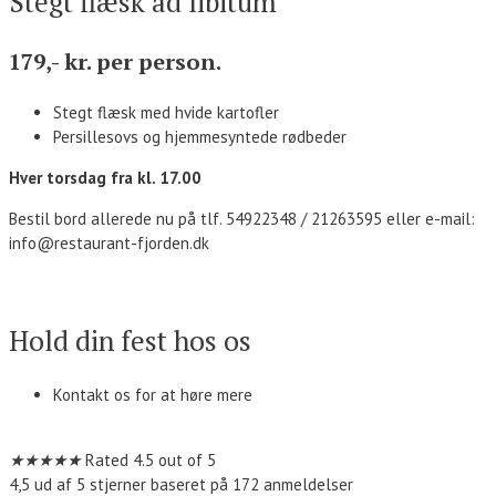
Stegt flæsk ad libitum
179,- kr. per person.
Stegt flæsk med hvide kartofler
Persillesovs og hjemmesyntede rødbeder
Hver torsdag fra kl. 17.00
Bestil bord allerede nu på tlf. 54922348 / 21263595 eller e-mail:
info@restaurant-fjorden.dk
Kontakt os
Hold din fest hos os
Kontakt os for at høre mere
Kontakt os
★
★
★
★
★
Rated 4.5 out of 5
4,5 ud af 5 stjerner baseret på 172 anmeldelser