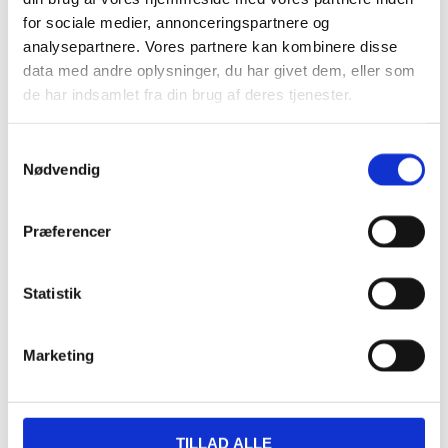
Google kalender
for sociale medier, annonceringspartnere og
iCalendar
analysepartnere. Vores partnere kan kombinere disse
Outlook 365
data med andre oplysninger, du har givet dem, eller som
Outlook Live
de har indsamlet fra din brug af deres tjenester.
Detaljer
Samtykkevalg
Nødvendig
Dato:
16/11/2024
Tidspunkt:
12:00 - 15:30
Præferencer
Serie:
Jule platte i huset
Statistik
Sted
Marketing
Restaurant Fjorden
Hestehovedet 5
Nakskov
,
4900
+ Google Maps
TILLAD ALLE