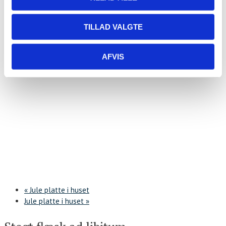
TILLAD VALGTE
AFVIS
«
Jule platte i huset
Jule platte i huset
»