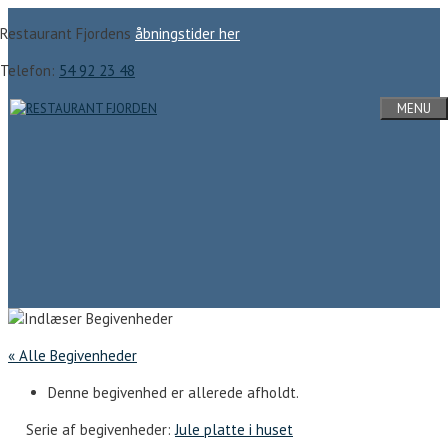
Hop
Restaurant Fjordens
åbningstider her
til
indhold
Telefon:
54 92 23 48
MENU
« Alle Begivenheder
Denne begivenhed er allerede afholdt.
Serie af begivenheder:
Jule platte i huset