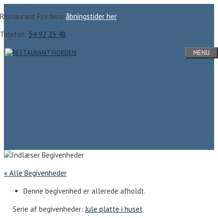
Hop
Restaurant Fjordens
åbningstider her
til
indhold
Telefon:
54 92 23 48
MENU
« Alle Begivenheder
Denne begivenhed er allerede afholdt.
Serie af begivenheder:
Jule platte i huset