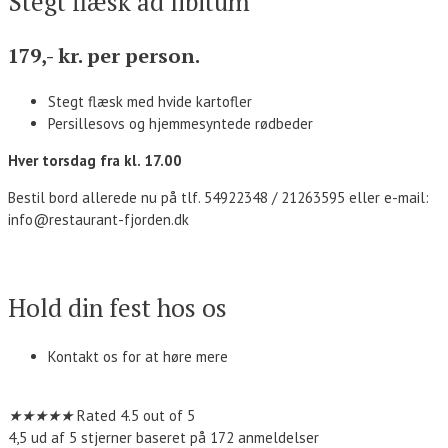
Stegt flæsk ad libitum
179,- kr. per person.
Stegt flæsk med hvide kartofler
Persillesovs og hjemmesyntede rødbeder
Hver torsdag fra kl. 17.00
Bestil bord allerede nu på tlf. 54922348 / 21263595 eller e-mail:
info@restaurant-fjorden.dk
Kontakt os
Hold din fest hos os
Kontakt os for at høre mere
Kontakt os
★
★
★
★
★
Rated 4.5 out of 5
4,5 ud af 5 stjerner baseret på 172 anmeldelser