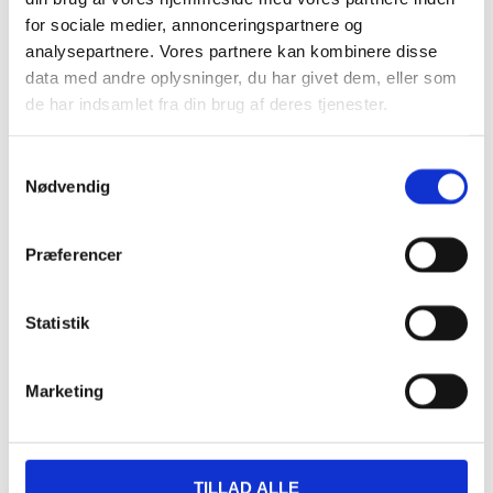
Google kalender
for sociale medier, annonceringspartnere og
iCalendar
analysepartnere. Vores partnere kan kombinere disse
Outlook 365
data med andre oplysninger, du har givet dem, eller som
Outlook Live
de har indsamlet fra din brug af deres tjenester.
Detaljer
Samtykkevalg
Nødvendig
Dato:
15/11/2024
Tidspunkt:
12:00 - 15:30
Præferencer
Serie:
Jule platte i huset
Statistik
Sted
Marketing
Restaurant Fjorden
Hestehovedet 5
Nakskov
,
4900
+ Google Maps
TILLAD ALLE