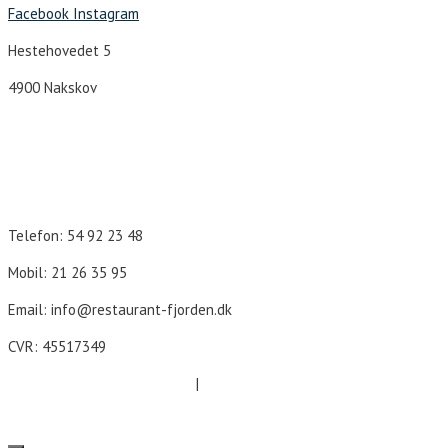
Facebook
Instagram
Hestehovedet 5
4900 Nakskov
Åbningstider
Telefon: 54 92 23 48
Mobil: 21 26 35 95
Email: info@restaurant-fjorden.dk
CVR: 45517349
Cookie- og persondatapolitik
|
Forretningsbetingelser