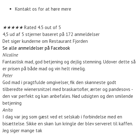
Kontakt os for at høre mere
Kontakt os
★
★
★
★
★
Rated 4.5 out of 5
4,5 ud af 5 stjerner baseret på 172 anmeldelser
Det siger kunderne om Restaurant Fjorden
Se alle anmeldelser på Facebook
Nicoline
Fantastisk mad, god betjening og dejlig stemning. Udover dette så
er prisen på både mad og vin helt rimelig.
Peter
God mad i pragtfulde omgivelser, fik den skønneste godt
tilberedte wienersnitzel med braskartofler, ærter og pandesovs -
den var perfekt og kan anbefales. Nød udsigten og den smilende
betjening
Anita
I dag var jeg som gæst ved et selskab i forbindelse med en
bisættelse. Sikke en skøn lun kringle der blev serveret til kaffen.
Jeg siger mange tak