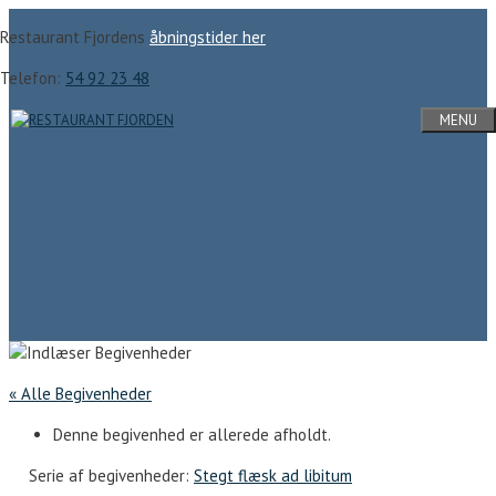
Hop
Restaurant Fjordens
åbningstider her
til
indhold
Telefon:
54 92 23 48
MENU
« Alle Begivenheder
Denne begivenhed er allerede afholdt.
Serie af begivenheder:
Stegt flæsk ad libitum