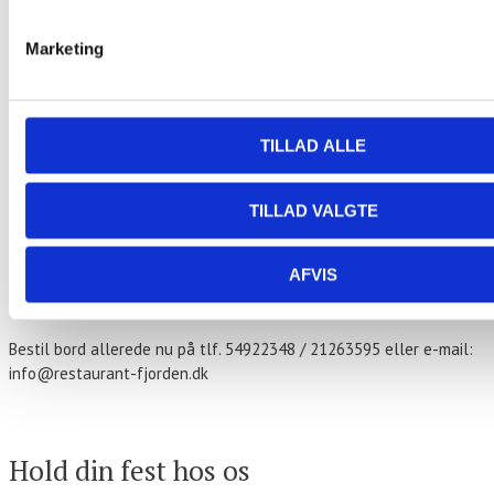
Marketing
«
Grill Arrangement – Lille a la cartekort
Fiske Tapas – Ud af Huset
»
Stegt flæsk ad libitum
TILLAD ALLE
179,- kr. per person.
TILLAD VALGTE
Stegt flæsk med hvide kartofler
Persillesovs og hjemmesyntede rødbeder
AFVIS
Hver torsdag fra kl. 17.00
Bestil bord allerede nu på tlf. 54922348 / 21263595 eller e-mail:
info@restaurant-fjorden.dk
Kontakt os
Hold din fest hos os