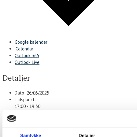
Google kalender
iCalendar
Outlook 365
Outlook Live
Detaljer
Dato:
26/06/2025
Tidspunkt:
17:00 - 19:30
Serie:
Stegt flæsk ad libitum
Sted
Samtykke
Detaljer