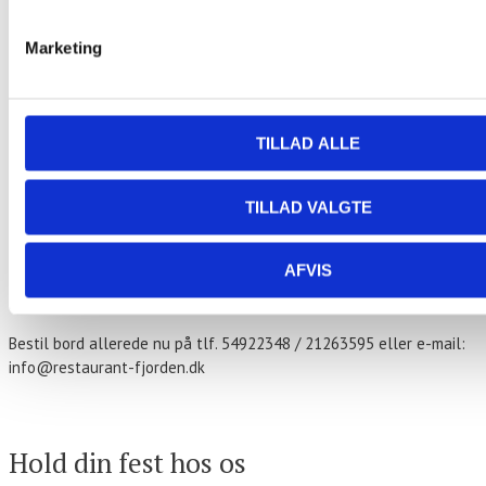
Marketing
«
Fiske Tapas – Ud af Huset
Fiske Tapas – Ud af Huset
»
Stegt flæsk ad libitum
TILLAD ALLE
179,- kr. per person.
TILLAD VALGTE
Stegt flæsk med hvide kartofler
Persillesovs og hjemmesyntede rødbeder
AFVIS
Hver torsdag fra kl. 17.00
Bestil bord allerede nu på tlf. 54922348 / 21263595 eller e-mail:
info@restaurant-fjorden.dk
Kontakt os
Hold din fest hos os