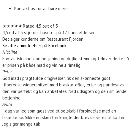
Kontakt os for at høre mere
Kontakt os
★
★
★
★
★
Rated 4.5 out of 5
4,5 ud af 5 stjerner baseret på 172 anmeldelser
Det siger kunderne om Restaurant Fjorden
Se alle anmeldelser på Facebook
Nicoline
Fantastisk mad, god betjening og dejlig stemning. Udover dette så
er prisen på både mad og vin helt rimelig.
Peter
God mad i pragtfulde omgivelser, fik den skønneste godt
tilberedte wienersnitzel med braskartofler, ærter og pandesovs -
den var perfekt og kan anbefales. Nød udsigten og den smilende
betjening
Anita
I dag var jeg som gæst ved et selskab i forbindelse med en
bisættelse. Sikke en skøn lun kringle der blev serveret til kaffen.
Jeg siger mange tak