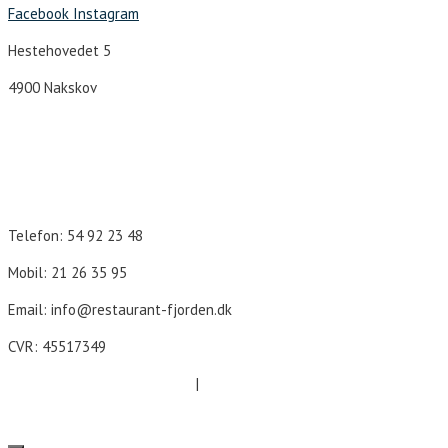
Facebook
Instagram
Hestehovedet 5
4900 Nakskov
Åbningstider
Telefon: 54 92 23 48
Mobil: 21 26 35 95
Email: info@restaurant-fjorden.dk
CVR: 45517349
Cookie- og persondatapolitik
|
Forretningsbetingelser