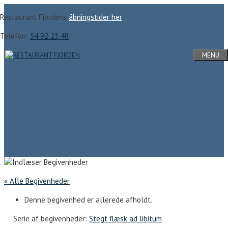
Hop
Restaurant Fjordens
åbningstider her
til
indhold
Telefon:
54 92 23 48
MENU
« Alle Begivenheder
Denne begivenhed er allerede afholdt.
Serie af begivenheder:
Stegt flæsk ad libitum