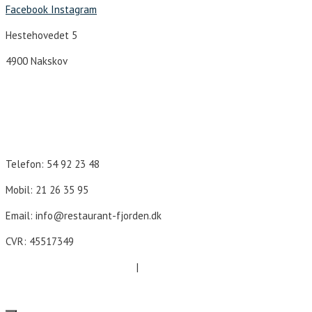
Facebook
Instagram
Hestehovedet 5
4900 Nakskov
Åbningstider
Telefon: 54 92 23 48
Mobil: 21 26 35 95
Email: info@restaurant-fjorden.dk
CVR: 45517349
Cookie- og persondatapolitik
|
Forretningsbetingelser