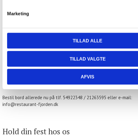
Marketing
«
Pinsefrokost
Fiske Tapas – Ud af Huset
»
Stegt flæsk ad libitum
TILLAD ALLE
179,- kr. per person.
TILLAD VALGTE
Stegt flæsk med hvide kartofler
Persillesovs og hjemmesyntede rødbeder
AFVIS
Hver torsdag fra kl. 17.00
Bestil bord allerede nu på tlf. 54922348 / 21263595 eller e-mail:
info@restaurant-fjorden.dk
Kontakt os
Hold din fest hos os