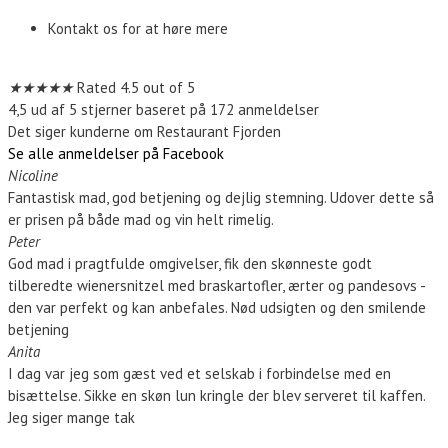
Kontakt os for at høre mere
Kontakt os
★
★
★
★
★
Rated 4.5 out of 5
4,5 ud af 5 stjerner baseret på 172 anmeldelser
Det siger kunderne om Restaurant Fjorden
Se alle anmeldelser på Facebook
Nicoline
Fantastisk mad, god betjening og dejlig stemning. Udover dette så
er prisen på både mad og vin helt rimelig.
Peter
God mad i pragtfulde omgivelser, fik den skønneste godt
tilberedte wienersnitzel med braskartofler, ærter og pandesovs -
den var perfekt og kan anbefales. Nød udsigten og den smilende
betjening
Anita
I dag var jeg som gæst ved et selskab i forbindelse med en
bisættelse. Sikke en skøn lun kringle der blev serveret til kaffen.
Jeg siger mange tak