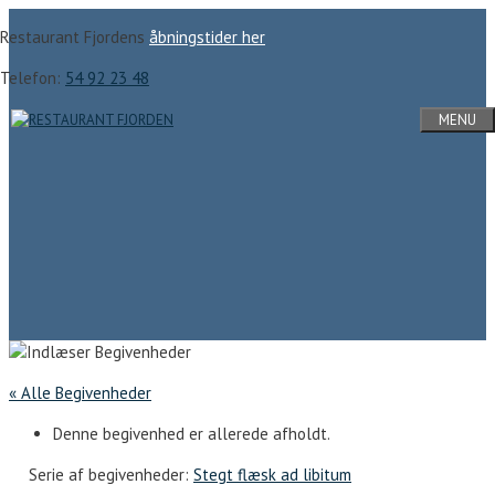
Hop
Restaurant Fjordens
åbningstider her
til
indhold
Telefon:
54 92 23 48
MENU
« Alle Begivenheder
Denne begivenhed er allerede afholdt.
Serie af begivenheder:
Stegt flæsk ad libitum