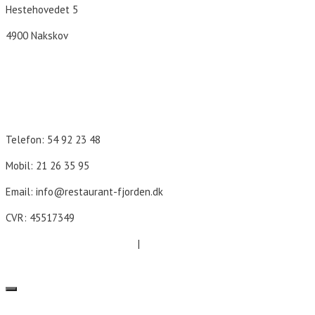
Hestehovedet 5
4900 Nakskov
Åbningstider
Telefon: 54 92 23 48
Mobil: 21 26 35 95
Email: info@restaurant-fjorden.dk
CVR: 45517349
Cookie- og persondatapolitik
|
Forretningsbetingelser
LUK