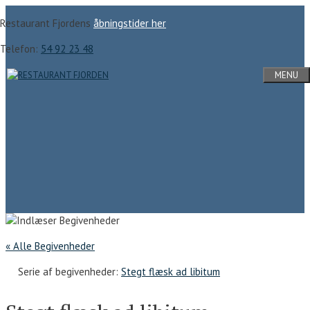
Hop
Restaurant Fjordens
åbningstider her
til
indhold
Telefon:
54 92 23 48
MENU
« Alle Begivenheder
Serie af begivenheder:
Stegt flæsk ad libitum