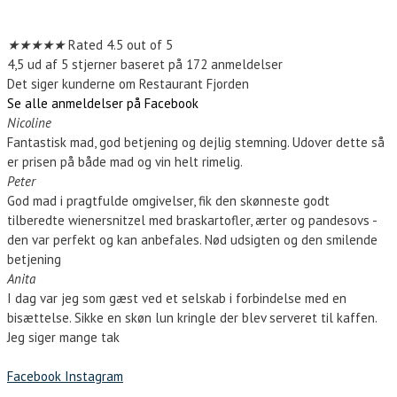
Kontakt os
★
★
★
★
★
Rated 4.5 out of 5
4,5 ud af 5 stjerner baseret på 172 anmeldelser
Det siger kunderne om Restaurant Fjorden
Se alle anmeldelser på Facebook
Nicoline
Fantastisk mad, god betjening og dejlig stemning. Udover dette så
er prisen på både mad og vin helt rimelig.
Peter
God mad i pragtfulde omgivelser, fik den skønneste godt
tilberedte wienersnitzel med braskartofler, ærter og pandesovs -
den var perfekt og kan anbefales. Nød udsigten og den smilende
betjening
Anita
I dag var jeg som gæst ved et selskab i forbindelse med en
bisættelse. Sikke en skøn lun kringle der blev serveret til kaffen.
Jeg siger mange tak
Facebook
Instagram