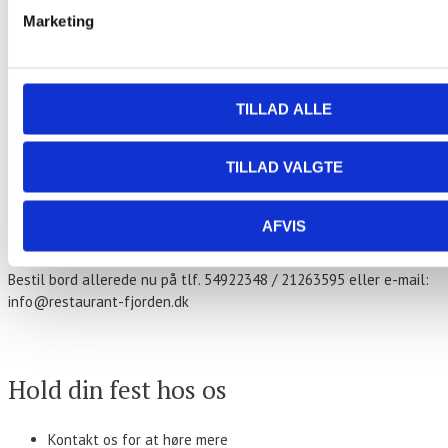
«
Fjordens Plankesteak
Marketing
Fjordens Plankesteak
»
Stegt flæsk ad libitum
TILLAD ALLE
179,- kr. per person.
TILLAD VALGTE
Stegt flæsk med hvide kartofler
Persillesovs og hjemmesyntede rødbeder
AFVIS
Hver torsdag fra kl. 17.00
Bestil bord allerede nu på tlf. 54922348 / 21263595 eller e-mail:
info@restaurant-fjorden.dk
Kontakt os
Hold din fest hos os
Kontakt os for at høre mere