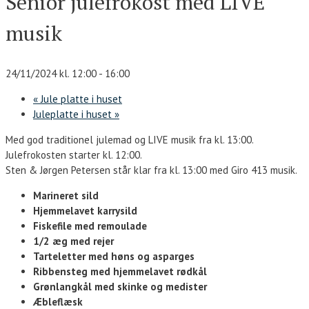
Senior julefrokost med LIVE
musik
24/11/2024 kl. 12:00
-
16:00
«
Jule platte i huset
Juleplatte i huset
»
Med god traditionel julemad og LIVE musik fra kl. 13:00.
Julefrokosten starter kl. 12:00.
Sten & Jørgen Petersen står klar fra kl. 13:00 med Giro 413 musik.
Marineret sild
H
jemmelavet karrysild
Fiskefile med remoulade
1/2 æg med rejer
Tarteletter med høns og asparges
Ribbensteg med hjemmelavet rødkål
Grønlangkål med skinke og medister
Æbleflæsk