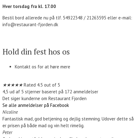
Hver torsdag fra kl. 17.00
Bestil bord allerede nu på tlf. 54922348 / 21263595 eller e-mail:
info@restaurant-fjorden.dk
Kontakt os
Hold din fest hos os
Kontakt os for at høre mere
Kontakt os
★
★
★
★
★
Rated 4.5 out of 5
4,5 ud af 5 stjerner baseret på 172 anmeldelser
Det siger kunderne om Restaurant Fjorden
Se alle anmeldelser på Facebook
Nicoline
Fantastisk mad, god betjening og dejlig stemning. Udover dette så
er prisen på både mad og vin helt rimelig.
Peter