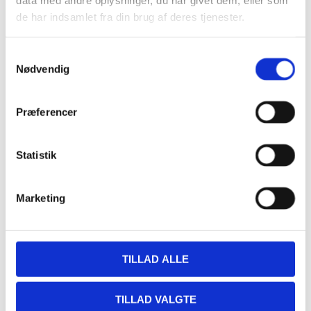
data med andre oplysninger, du har givet dem, eller som
de har indsamlet fra din brug af deres tjenester.
Detaljer
Samtykkevalg
Dato:
24/11/2024
Nødvendig
Tidspunkt:
12:00 - 16:00
Præferencer
Sted
Statistik
Restaurant Fjorden
Hestehovedet 5
Nakskov
,
4900
+ Google Maps
Marketing
TILLAD ALLE
TILLAD VALGTE