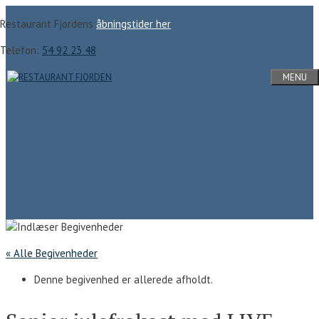
Hop
Restaurant Fjordens
åbningstider her
til
indhold
Telefon:
54 92 23 48
MENU
« Alle Begivenheder
Denne begivenhed er allerede afholdt.