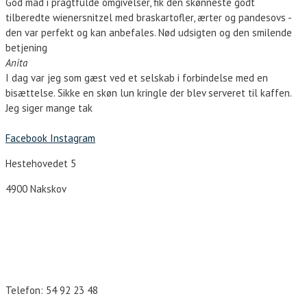
God mad i pragtfulde omgivelser, fik den skønneste godt
tilberedte wienersnitzel med braskartofler, ærter og pandesovs -
den var perfekt og kan anbefales. Nød udsigten og den smilende
betjening
Anita
I dag var jeg som gæst ved et selskab i forbindelse med en
bisættelse. Sikke en skøn lun kringle der blev serveret til kaffen.
Jeg siger mange tak
Facebook
Instagram
Hestehovedet 5
4900 Nakskov
Åbningstider
Telefon: 54 92 23 48