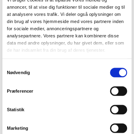
annoncer, til at vise dig funktioner til sociale medier og til
at analysere vores trafik. Vi deler også oplysninger om
din brug af vores hjemmeside med vores partnere inden
for sociale medier, annonceringspartnere og
analysepartnere. Vores partnere kan kombinere disse
data med andre oplysninger, du har givet dem, eller som
Google kalender
de har indsamlet fra din brug af deres tjenester.
iCalendar
Outlook 365
Samtykkevalg
Outlook Live
Nødvendig
Detaljer
Præferencer
Dato:
2. april
Tidspunkt:
Statistik
12:00 - 16:00
Serie:
Påskefrokost
Marketing