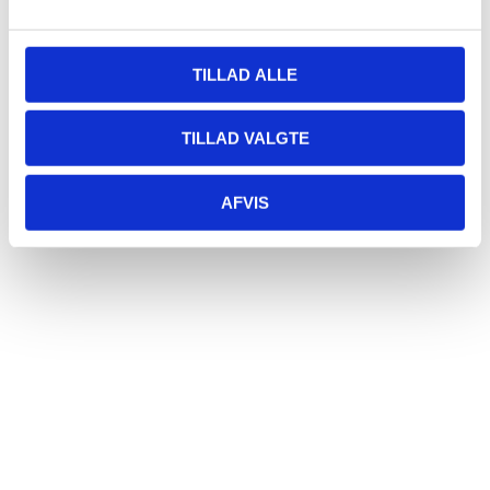
Sted
TILLAD ALLE
Restaurant Fjorden
Hestehovedet 5
Nakskov
,
4900
+ Google Maps
TILLAD VALGTE
AFVIS