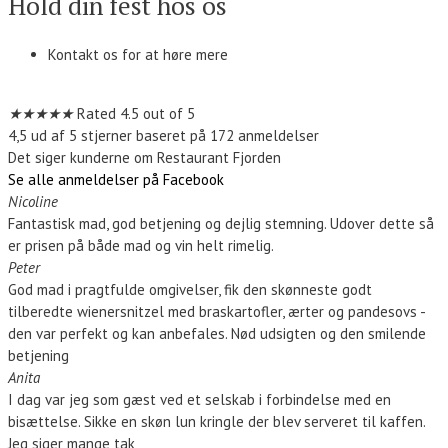
Hold din fest hos os
Kontakt os for at høre mere
Kontakt os
★
★
★
★
★
Rated 4.5 out of 5
4,5 ud af 5 stjerner baseret på 172 anmeldelser
Det siger kunderne om Restaurant Fjorden
Se alle anmeldelser på Facebook
Nicoline
Fantastisk mad, god betjening og dejlig stemning. Udover dette så
er prisen på både mad og vin helt rimelig.
Peter
God mad i pragtfulde omgivelser, fik den skønneste godt
tilberedte wienersnitzel med braskartofler, ærter og pandesovs -
den var perfekt og kan anbefales. Nød udsigten og den smilende
betjening
Anita
I dag var jeg som gæst ved et selskab i forbindelse med en
bisættelse. Sikke en skøn lun kringle der blev serveret til kaffen.
Jeg siger mange tak