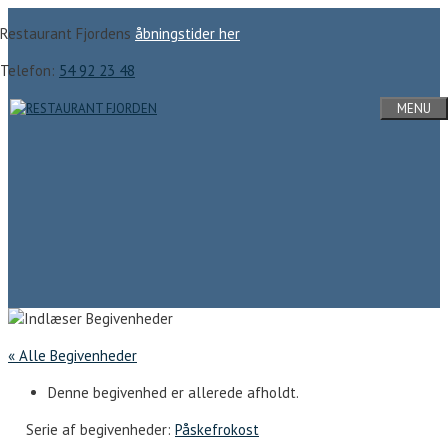
Hop
Restaurant Fjordens
åbningstider her
til
indhold
Telefon:
54 92 23 48
MENU
« Alle Begivenheder
Denne begivenhed er allerede afholdt.
Serie af begivenheder:
Påskefrokost