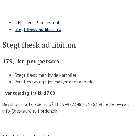
«
Fjordens Plankesteak
Stegt flæsk ad libitum
»
Stegt flæsk ad libitum
179,- kr. per person.
Stegt flæsk med hvide kartofler
Persillesovs og hjemmesyntede rødbeder
Hver torsdag fra kl. 17.00
Bestil bord allerede nu på tlf. 54922348 / 21263595 eller e-mail:
info@restaurant-fjorden.dk
Kontakt os