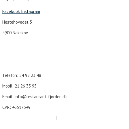
Facebook
Instagram
Hestehovedet 5
4900 Nakskov
Åbningstider
Telefon: 54 92 23 48
Mobil: 21 26 35 95
Email: info@restaurant-fjorden.dk
CVR: 45517349
Cookie- og persondatapolitik
|
Forretningsbetingelser