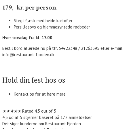
179,- kr. per person.
Stegt flæsk med hvide kartofler
Persillesovs og hjemmesyntede rødbeder
Hver torsdag fra kl. 17.00
Bestil bord allerede nu på tlf. 54922348 / 21263595 eller e-mail:
info@restaurant-fjorden.dk
Kontakt os
Hold din fest hos os
Kontakt os for at høre mere
Kontakt os
★
★
★
★
★
Rated 4.5 out of 5
4,5 ud af 5 stjerner baseret på 172 anmeldelser
Det siger kunderne om Restaurant Fjorden