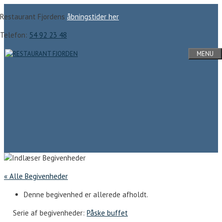
Hop
Restaurant Fjordens
åbningstider her
til
indhold
Telefon:
54 92 23 48
MENU
« Alle Begivenheder
Denne begivenhed er allerede afholdt.
Serie af begivenheder:
Påske buffet