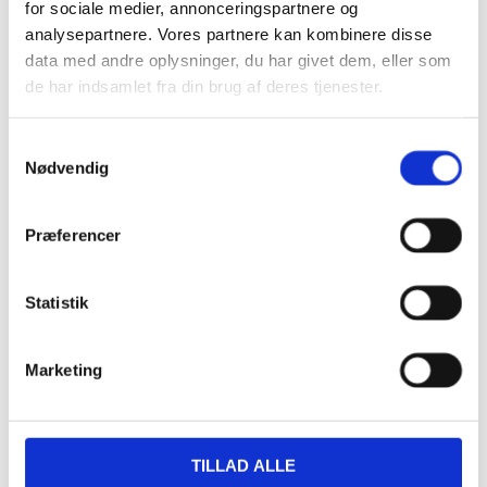
for sociale medier, annonceringspartnere og
iCalendar
Outlook 365
analysepartnere. Vores partnere kan kombinere disse
Outlook Live
data med andre oplysninger, du har givet dem, eller som
de har indsamlet fra din brug af deres tjenester.
Detaljer
Samtykkevalg
Dato:
06/04/2023
Nødvendig
Tidspunkt:
12:00 - 19:00
Præferencer
Serie:
Påske buffet
Statistik
Sted
Marketing
Restaurant Fjorden
Hestehovedet 5
Nakskov
,
4900
+ Google Maps
TILLAD ALLE