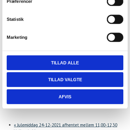
Hestehovedet 5
Præferencer
Nakskov
,
4900
+ Google Maps
Statistik
Marketing
TILLAD ALLE
TILLAD VALGTE
AFVIS
«
Julemiddag 24-12-2021 afhentet mellem 11,00-12,30