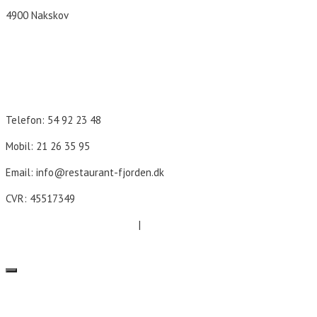
4900 Nakskov
Åbningstider
Telefon: 54 92 23 48
Mobil: 21 26 35 95
Email: info@restaurant-fjorden.dk
CVR: 45517349
Cookie- og persondatapolitik
|
Forretningsbetingelser
LUK