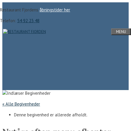
Hop
Restaurant Fjordens
åbningstider her
til
indhold
Telefon:
54 92 23 48
MENU
« Alle Begivenheder
Denne begivenhed er allerede afholdt.