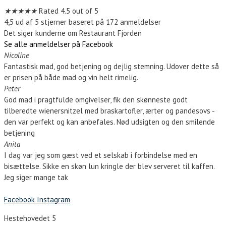
★
★
★
★
★
Rated 4.5 out of 5
4,5 ud af 5 stjerner baseret på 172 anmeldelser
Det siger kunderne om Restaurant Fjorden
Se alle anmeldelser på Facebook
Nicoline
Fantastisk mad, god betjening og dejlig stemning. Udover dette så
er prisen på både mad og vin helt rimelig.
Peter
God mad i pragtfulde omgivelser, fik den skønneste godt
tilberedte wienersnitzel med braskartofler, ærter og pandesovs -
den var perfekt og kan anbefales. Nød udsigten og den smilende
betjening
Anita
I dag var jeg som gæst ved et selskab i forbindelse med en
bisættelse. Sikke en skøn lun kringle der blev serveret til kaffen.
Jeg siger mange tak
Facebook
Instagram
Hestehovedet 5