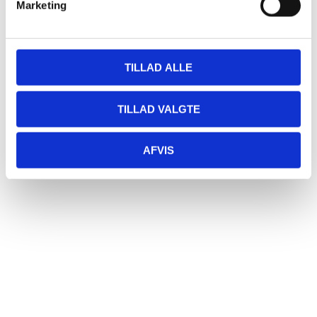
Tidspunkt:
Marketing
12:00 - 15:30
Sted
TILLAD ALLE
Restaurant Fjorden
Hestehovedet 5
TILLAD VALGTE
Nakskov
,
4900
+ Google Maps
AFVIS