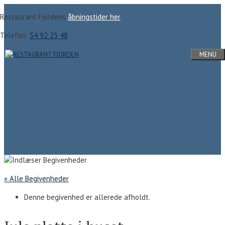
Hop
Restaurant Fjordens
åbningstider her
til
indhold
Telefon:
54 92 23 48
MENU
« Alle Begivenheder
Denne begivenhed er allerede afholdt.