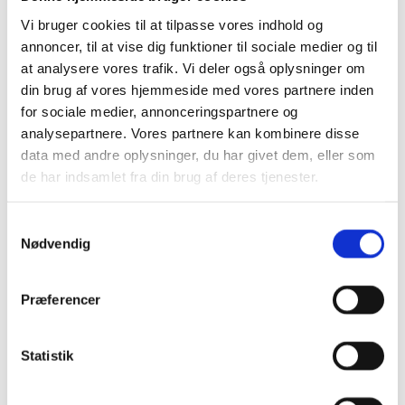
Vi bruger cookies til at tilpasse vores indhold og
annoncer, til at vise dig funktioner til sociale medier og til
at analysere vores trafik. Vi deler også oplysninger om
din brug af vores hjemmeside med vores partnere inden
for sociale medier, annonceringspartnere og
analysepartnere. Vores partnere kan kombinere disse
data med andre oplysninger, du har givet dem, eller som
de har indsamlet fra din brug af deres tjenester.
Samtykkevalg
Google kalender
Nødvendig
iCalendar
Outlook 365
Outlook Live
Præferencer
Detaljer
Statistik
Dato:
09/12/2022