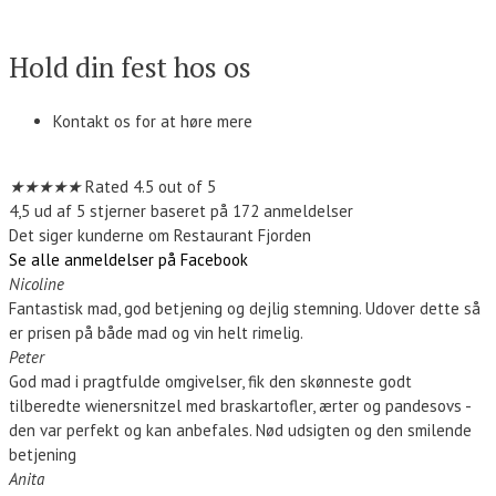
Kontakt os
Hold din fest hos os
Kontakt os for at høre mere
Kontakt os
★
★
★
★
★
Rated 4.5 out of 5
4,5 ud af 5 stjerner baseret på 172 anmeldelser
Det siger kunderne om Restaurant Fjorden
Se alle anmeldelser på Facebook
Nicoline
Fantastisk mad, god betjening og dejlig stemning. Udover dette så
er prisen på både mad og vin helt rimelig.
Peter
God mad i pragtfulde omgivelser, fik den skønneste godt
tilberedte wienersnitzel med braskartofler, ærter og pandesovs -
den var perfekt og kan anbefales. Nød udsigten og den smilende
betjening
Anita