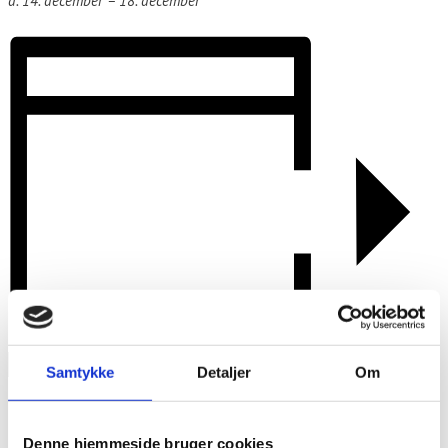
d. 14. december – 18. december
TILFØJ TIL KALENDER
Samtykke
Detaljer
Om
Denne hjemmeside bruger cookies