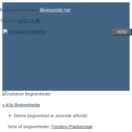
Hop
Restaurant Fjordens
åbningstider her
til
indhold
Telefon:
54 92 23 48
MENU
« Alle Begivenheder
Denne begivenhed er allerede afholdt.
Serie af begivenheder:
Fjordens Plankesteak