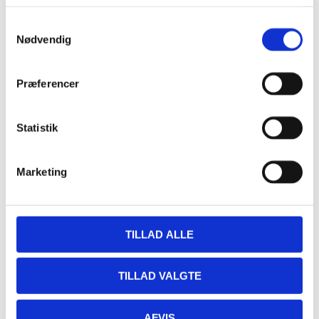
17:00 - 19:30
Serie:
Samtykkevalg
Fjordens Plankesteak
Nødvendig
Sted
Præferencer
Restaurant Fjorden
Hestehovedet 5
Statistik
Nakskov
,
4900
+ Google Maps
Marketing
TILLAD ALLE
TILLAD VALGTE
AFVIS