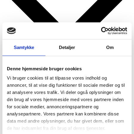
Samtykke
Detaljer
Om
Denne hjemmeside bruger cookies
Google kalender
iCalendar
Vi bruger cookies til at tilpasse vores indhold og
Outlook 365
annoncer, til at vise dig funktioner til sociale medier og til
Outlook Live
at analysere vores trafik. Vi deler også oplysninger om
din brug af vores hjemmeside med vores partnere inden
Detaljer
for sociale medier, annonceringspartnere og
analysepartnere. Vores partnere kan kombinere disse
Dato:
30. januar
data med andre oplysninger, du har givet dem, eller som
Tidspunkt:
de har indsamlet fra din brug af deres tjenester.