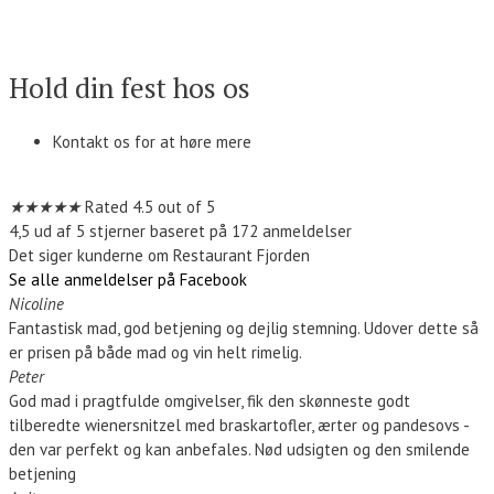
Kontakt os
Hold din fest hos os
Kontakt os for at høre mere
Kontakt os
★
★
★
★
★
Rated 4.5 out of 5
4,5 ud af 5 stjerner baseret på 172 anmeldelser
Det siger kunderne om Restaurant Fjorden
Se alle anmeldelser på Facebook
Nicoline
Fantastisk mad, god betjening og dejlig stemning. Udover dette så
er prisen på både mad og vin helt rimelig.
Peter
God mad i pragtfulde omgivelser, fik den skønneste godt
tilberedte wienersnitzel med braskartofler, ærter og pandesovs -
den var perfekt og kan anbefales. Nød udsigten og den smilende
betjening