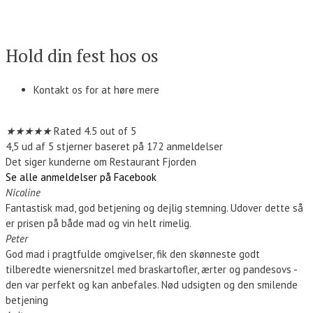
Kontakt os
Hold din fest hos os
Kontakt os for at høre mere
Kontakt os
★
★
★
★
★
Rated 4.5 out of 5
4,5 ud af 5 stjerner baseret på 172 anmeldelser
Det siger kunderne om Restaurant Fjorden
Se alle anmeldelser på Facebook
Nicoline
Fantastisk mad, god betjening og dejlig stemning. Udover dette så
er prisen på både mad og vin helt rimelig.
Peter
God mad i pragtfulde omgivelser, fik den skønneste godt
tilberedte wienersnitzel med braskartofler, ærter og pandesovs -
den var perfekt og kan anbefales. Nød udsigten og den smilende
betjening