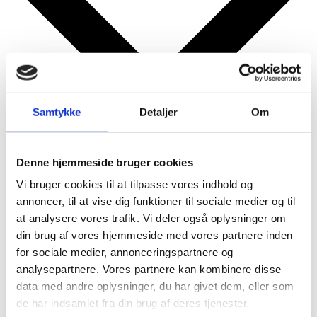
Samtykke
Detaljer
Om
Denne hjemmeside bruger cookies
Google kalender
iCalendar
Vi bruger cookies til at tilpasse vores indhold og
Outlook 365
annoncer, til at vise dig funktioner til sociale medier og til
Outlook Live
at analysere vores trafik. Vi deler også oplysninger om
din brug af vores hjemmeside med vores partnere inden
Detaljer
for sociale medier, annonceringspartnere og
analysepartnere. Vores partnere kan kombinere disse
Dato:
30. januar
data med andre oplysninger, du har givet dem, eller som
Tidspunkt:
de har indsamlet fra din brug af deres tjenester.