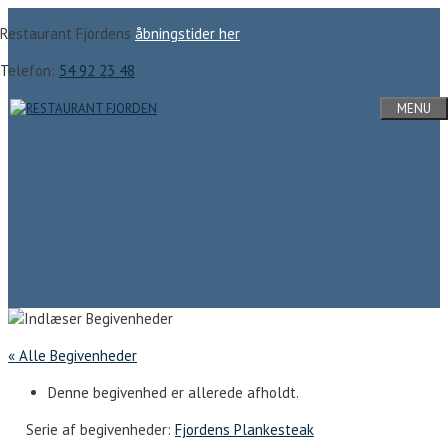
Hop
Restaurant Fjordens
åbningstider her
til
indhold
Telefon:
54 92 23 48
MENU
« Alle Begivenheder
Denne begivenhed er allerede afholdt.
Serie af begivenheder:
Fjordens Plankesteak