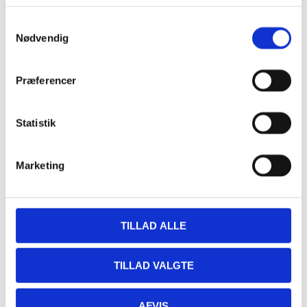
17:00 - 19:30
Serie:
Samtykkevalg
Fjordens Plankesteak
Nødvendig
Sted
Præferencer
Restaurant Fjorden
Hestehovedet 5
Statistik
Nakskov
,
4900
+ Google Maps
Marketing
TILLAD ALLE
TILLAD VALGTE
AFVIS