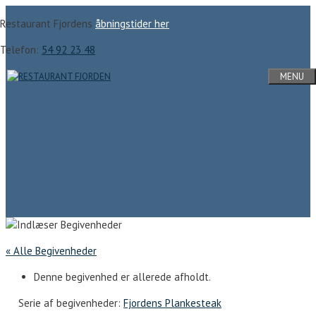
Hop
Restaurant Fjordens
åbningstider her
til
indhold
Telefon:
54 92 23 48
MENU
« Alle Begivenheder
Denne begivenhed er allerede afholdt.
Serie af begivenheder:
Fjordens Plankesteak