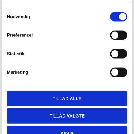
17:00 - 19:30
Serie:
Samtykkevalg
Fjordens Plankesteak
Nødvendig
Sted
Præferencer
Restaurant Fjorden
Hestehovedet 5
Statistik
Nakskov
,
4900
+ Google Maps
Marketing
TILLAD ALLE
TILLAD VALGTE
AFVIS