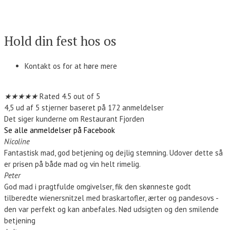
Kontakt os
Hold din fest hos os
Kontakt os for at høre mere
Kontakt os
★
★
★
★
★
Rated 4.5 out of 5
4,5 ud af 5 stjerner baseret på 172 anmeldelser
Det siger kunderne om Restaurant Fjorden
Se alle anmeldelser på Facebook
Nicoline
Fantastisk mad, god betjening og dejlig stemning. Udover dette så
er prisen på både mad og vin helt rimelig.
Peter
God mad i pragtfulde omgivelser, fik den skønneste godt
tilberedte wienersnitzel med braskartofler, ærter og pandesovs -
den var perfekt og kan anbefales. Nød udsigten og den smilende
betjening