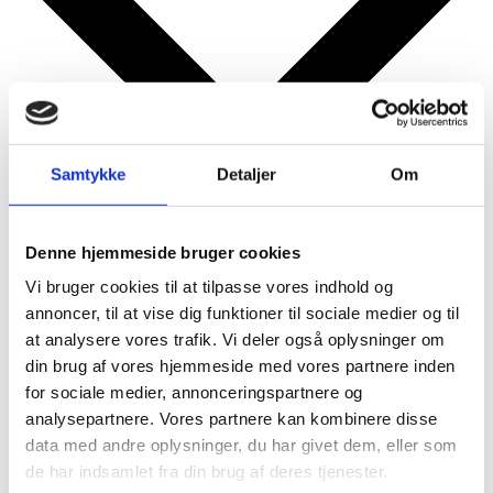
Samtykke
Detaljer
Om
Denne hjemmeside bruger cookies
Google kalender
iCalendar
Vi bruger cookies til at tilpasse vores indhold og
Outlook 365
annoncer, til at vise dig funktioner til sociale medier og til
Outlook Live
at analysere vores trafik. Vi deler også oplysninger om
din brug af vores hjemmeside med vores partnere inden
Detaljer
for sociale medier, annonceringspartnere og
analysepartnere. Vores partnere kan kombinere disse
Dato:
30. januar
data med andre oplysninger, du har givet dem, eller som
Tidspunkt:
de har indsamlet fra din brug af deres tjenester.