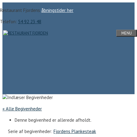
Hop
Restaurant Fjordens
åbningstider her
til
indhold
Telefon:
54 92 23 48
MENU
« Alle Begivenheder
Denne begivenhed er allerede afholdt.
Serie af begivenheder:
Fjordens Plankesteak