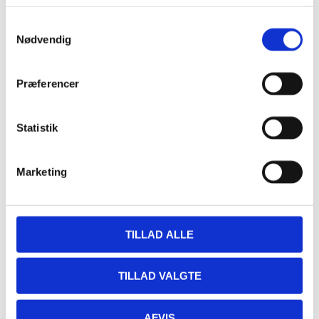
17:00 - 19:30
Serie:
Samtykkevalg
Fjordens Plankesteak
Nødvendig
Sted
Præferencer
Restaurant Fjorden
Hestehovedet 5
Statistik
Nakskov
,
4900
+ Google Maps
Marketing
TILLAD ALLE
TILLAD VALGTE
AFVIS