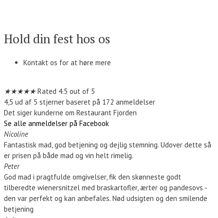
Kontakt os
Hold din fest hos os
Kontakt os for at høre mere
Kontakt os
★
★
★
★
★
Rated 4.5 out of 5
4,5 ud af 5 stjerner baseret på 172 anmeldelser
Det siger kunderne om Restaurant Fjorden
Se alle anmeldelser på Facebook
Nicoline
Fantastisk mad, god betjening og dejlig stemning. Udover dette så
er prisen på både mad og vin helt rimelig.
Peter
God mad i pragtfulde omgivelser, fik den skønneste godt
tilberedte wienersnitzel med braskartofler, ærter og pandesovs -
den var perfekt og kan anbefales. Nød udsigten og den smilende
betjening