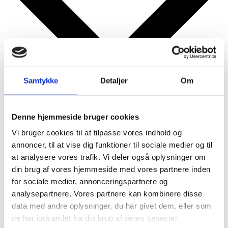
Samtykke
Detaljer
Om
Denne hjemmeside bruger cookies
Google kalender
iCalendar
Vi bruger cookies til at tilpasse vores indhold og
Outlook 365
annoncer, til at vise dig funktioner til sociale medier og til
Outlook Live
at analysere vores trafik. Vi deler også oplysninger om
din brug af vores hjemmeside med vores partnere inden
Detaljer
for sociale medier, annonceringspartnere og
analysepartnere. Vores partnere kan kombinere disse
Dato:
30. januar
data med andre oplysninger, du har givet dem, eller som
Tidspunkt:
de har indsamlet fra din brug af deres tjenester.