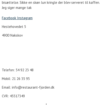
bisættelse. Sikke en skøn lun kringle der blev serveret til kaffen.
Jeg siger mange tak
Facebook
Instagram
Hestehovedet 5
4900 Nakskov
Åbningstider
Telefon: 54 92 23 48
Mobil: 21 26 35 95
Email: info@restaurant-fjorden.dk
CVR: 45517349
Cookie- og persondatapolitik
|
Forretningsbetingelser