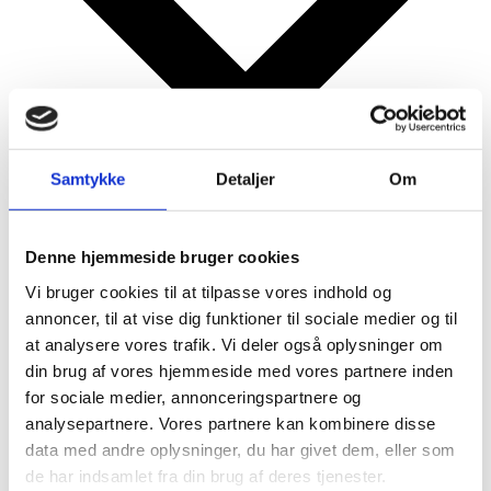
Samtykke
Detaljer
Om
Google kalender
iCalendar
Denne hjemmeside bruger cookies
Outlook 365
Vi bruger cookies til at tilpasse vores indhold og
Outlook Live
annoncer, til at vise dig funktioner til sociale medier og til
Detaljer
at analysere vores trafik. Vi deler også oplysninger om
din brug af vores hjemmeside med vores partnere inden
for sociale medier, annonceringspartnere og
Dato:
21/05/2027
analysepartnere. Vores partnere kan kombinere disse
Tidspunkt:
data med andre oplysninger, du har givet dem, eller som
17:00 - 19:30
Serie:
de har indsamlet fra din brug af deres tjenester.