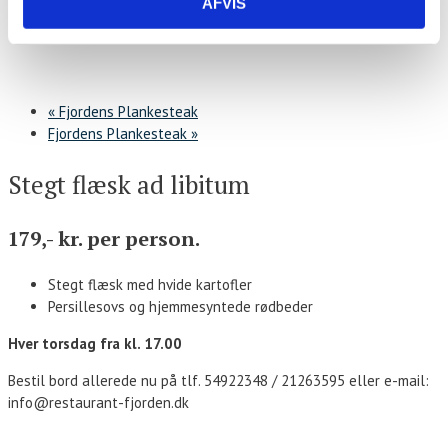
AFVIS
«
Fjordens Plankesteak
Fjordens Plankesteak
»
Stegt flæsk ad libitum
179,- kr. per person.
Stegt flæsk med hvide kartofler
Persillesovs og hjemmesyntede rødbeder
Hver torsdag fra kl. 17.00
Bestil bord allerede nu på tlf. 54922348 / 21263595 eller e-mail:
info@restaurant-fjorden.dk
Kontakt os