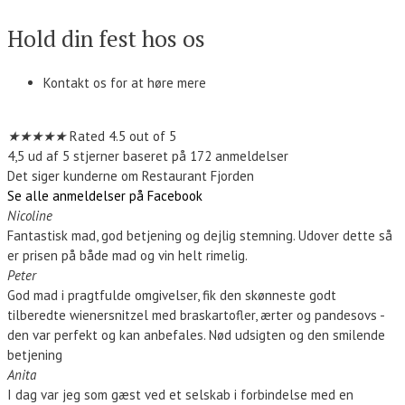
Hold din fest hos os
Kontakt os for at høre mere
Kontakt os
★
★
★
★
★
Rated 4.5 out of 5
4,5 ud af 5 stjerner baseret på 172 anmeldelser
Det siger kunderne om Restaurant Fjorden
Se alle anmeldelser på Facebook
Nicoline
Fantastisk mad, god betjening og dejlig stemning. Udover dette så
er prisen på både mad og vin helt rimelig.
Peter
God mad i pragtfulde omgivelser, fik den skønneste godt
tilberedte wienersnitzel med braskartofler, ærter og pandesovs -
den var perfekt og kan anbefales. Nød udsigten og den smilende
betjening
Anita
I dag var jeg som gæst ved et selskab i forbindelse med en