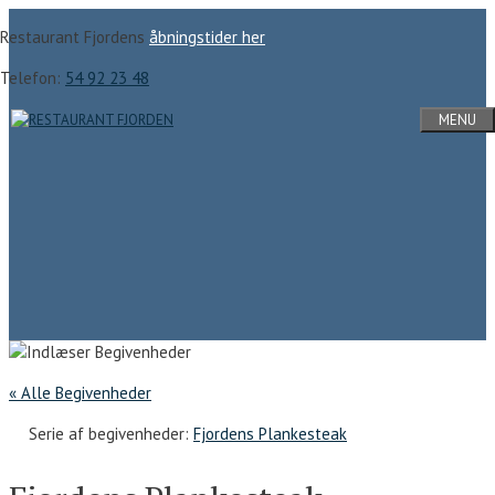
Hop
Restaurant Fjordens
åbningstider her
til
indhold
Telefon:
54 92 23 48
MENU
« Alle Begivenheder
Serie af begivenheder:
Fjordens Plankesteak