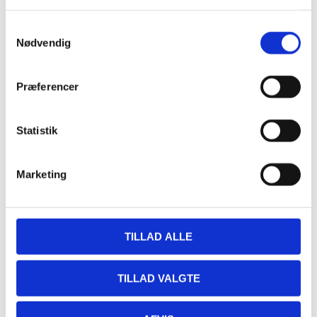
Fjordens Plankesteak
Samtykkevalg
Sted
Nødvendig
Restaurant Fjorden
Præferencer
Hestehovedet 5
Nakskov
,
4900
+ Google Maps
Statistik
Marketing
TILLAD ALLE
TILLAD VALGTE