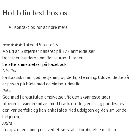
Hold din fest hos os
Kontakt os for at høre mere
Kontakt os
★
★
★
★
★
Rated 4.5 out of 5
4,5 ud af 5 stjerner baseret på 172 anmeldelser
Det siger kunderne om Restaurant Fjorden
Se alle anmeldelser på Facebook
Nicoline
Fantastisk mad, god betjening og dejlig stemning. Udover dette så
er prisen på både mad og vin helt rimelig.
Peter
God mad i pragtfulde omgivelser, fik den skønneste godt
tilberedte wienersnitzel med braskartofler, ærter og pandesovs -
den var perfekt og kan anbefales. Nød udsigten og den smilende
betjening
Anita
I dag var jeg som gæst ved et selskab i forbindelse med en