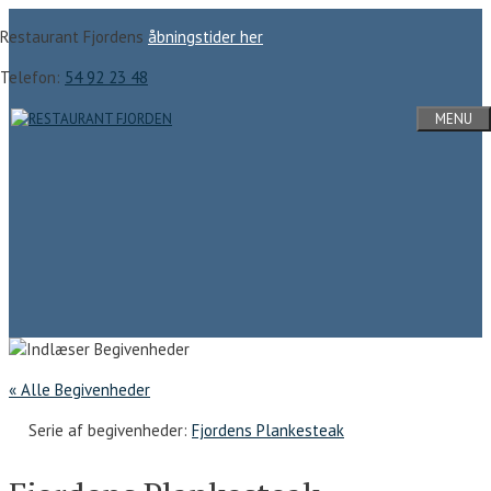
Hop
Restaurant Fjordens
åbningstider her
til
indhold
Telefon:
54 92 23 48
MENU
« Alle Begivenheder
Serie af begivenheder:
Fjordens Plankesteak