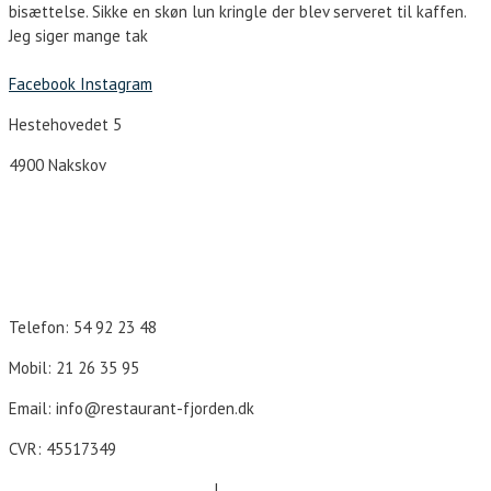
bisættelse. Sikke en skøn lun kringle der blev serveret til kaffen.
Jeg siger mange tak
Facebook
Instagram
Hestehovedet 5
4900 Nakskov
Åbningstider
Telefon: 54 92 23 48
Mobil: 21 26 35 95
Email: info@restaurant-fjorden.dk
CVR: 45517349
Cookie- og persondatapolitik
|
Forretningsbetingelser