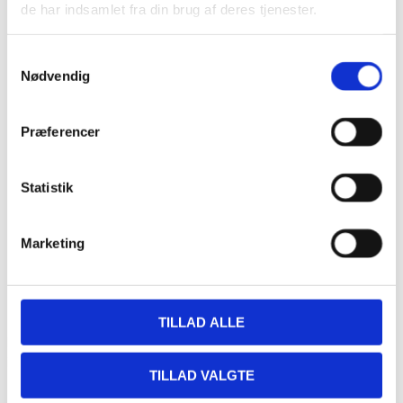
de har indsamlet fra din brug af deres tjenester.
Samtykkevalg
Nødvendig
«
Stegt flæsk ad libitum
Fjordens Plankesteak
»
Præferencer
Stegt flæsk ad libitum
Statistik
179,- kr. per person.
Marketing
Stegt flæsk med hvide kartofler
Persillesovs og hjemmesyntede rødbeder
Hver torsdag fra kl. 17.00
TILLAD ALLE
Bestil bord allerede nu på tlf. 54922348 / 21263595 eller e-mail:
info@restaurant-fjorden.dk
TILLAD VALGTE
Kontakt os