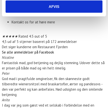
AFVIS
Hold din fest hos os
Kontakt os for at høre mere
Kontakt os
★
★
★
★
★
Rated 4.5 out of 5
4,5 ud af 5 stjerner baseret på 172 anmeldelser
Det siger kunderne om Restaurant Fjorden
Se alle anmeldelser på Facebook
Nicoline
Fantastisk mad, god betjening og dejlig stemning. Udover dette så
er prisen på både mad og vin helt rimelig.
Peter
God mad i pragtfulde omgivelser, fik den skønneste godt
tilberedte wienersnitzel med braskartofler, ærter og pandesovs -
den var perfekt og kan anbefales. Nød udsigten og den smilende
betjening
Anita
I dag var jeg som gæst ved et selskab i forbindelse med en