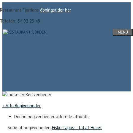
Hop
Restaurant Fjordens
åbningstider her
til
indhold
Telefon:
54 92 23 48
MENU
« Alle Begivenheder
Denne begivenhed er allerede afholdt.
Serie af begivenheder:
Fiske Tapas – Ud af Huset