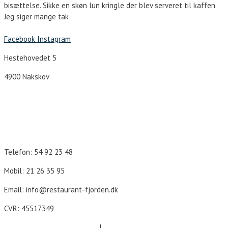
bisættelse. Sikke en skøn lun kringle der blev serveret til kaffen.
Jeg siger mange tak
Facebook
Instagram
Hestehovedet 5
4900 Nakskov
Åbningstider
Telefon: 54 92 23 48
Mobil: 21 26 35 95
Email: info@restaurant-fjorden.dk
CVR: 45517349
Cookie- og persondatapolitik
|
Forretningsbetingelser