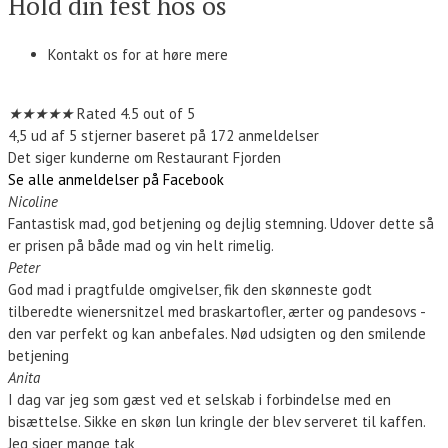
Hold din fest hos os
Kontakt os for at høre mere
Kontakt os
★
★
★
★
★
Rated 4.5 out of 5
4,5 ud af 5 stjerner baseret på 172 anmeldelser
Det siger kunderne om Restaurant Fjorden
Se alle anmeldelser på Facebook
Nicoline
Fantastisk mad, god betjening og dejlig stemning. Udover dette så
er prisen på både mad og vin helt rimelig.
Peter
God mad i pragtfulde omgivelser, fik den skønneste godt
tilberedte wienersnitzel med braskartofler, ærter og pandesovs -
den var perfekt og kan anbefales. Nød udsigten og den smilende
betjening
Anita
I dag var jeg som gæst ved et selskab i forbindelse med en
bisættelse. Sikke en skøn lun kringle der blev serveret til kaffen.
Jeg siger mange tak