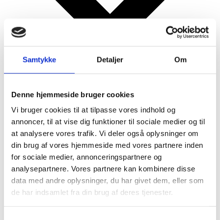
Samtykke
Detaljer
Om
Google kalender
iCalendar
Denne hjemmeside bruger cookies
Outlook 365
Vi bruger cookies til at tilpasse vores indhold og
Outlook Live
annoncer, til at vise dig funktioner til sociale medier og til
at analysere vores trafik. Vi deler også oplysninger om
Detaljer
din brug af vores hjemmeside med vores partnere inden
for sociale medier, annonceringspartnere og
Dato:
14/03/2025
analysepartnere. Vores partnere kan kombinere disse
Tidspunkt:
data med andre oplysninger, du har givet dem, eller som
17:00 - 19:30
de har indsamlet fra din brug af deres tjenester.
Serie:
Dagens Tilbud
Samtykkevalg