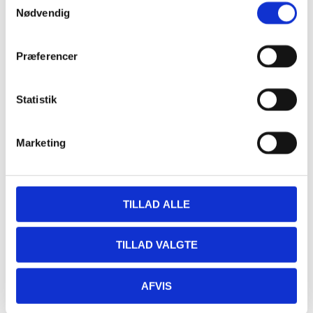
Sted
Nødvendig
Restaurant Fjorden
Præferencer
Hestehovedet 5
Nakskov
,
4900
+ Google Maps
Statistik
Marketing
TILLAD ALLE
TILLAD VALGTE
AFVIS