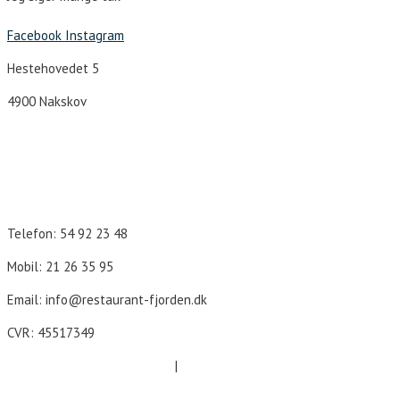
Facebook
Instagram
Hestehovedet 5
4900 Nakskov
Åbningstider
Telefon: 54 92 23 48
Mobil: 21 26 35 95
Email: info@restaurant-fjorden.dk
CVR: 45517349
Cookie- og persondatapolitik
|
Forretningsbetingelser