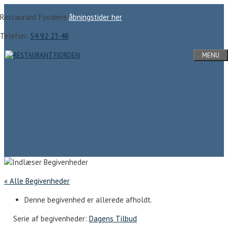
Hop
Restaurant Fjordens
åbningstider her
til
indhold
Telefon:
54 92 23 48
MENU
« Alle Begivenheder
Denne begivenhed er allerede afholdt.
Serie af begivenheder:
Dagens Tilbud